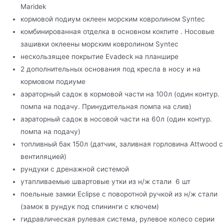
Maridek
кормовой подиум оклеен морским ковролином Syntec
комбинированная отделка в основном кокпите . Носовые
зашивки оклеены морским ковролином Syntec
нескользящее покрытие Evadeck на планшире
2 дополнительных основания под кресла в носу и на
кормовом подиуме
аэраторный садок в кормовой части на 100л (один контур.
помпа на подачу. Принудительная помпа на слив)
аэраторный садок в носовой части на 60л (один контур.
помпа на подачу)
топливный бак 150л (датчик, заливная горловина Attwood с
вентиляцией)
рундуки c дренажной системой
утапливаемые швартовые утки из н/ж стали 6 шт
поельные замки Eclipse с поворотной ручкой из н/ж стали
(замок в рундук под спининги с ключем)
гидравлическая рулевая система, рулевое колесо серии