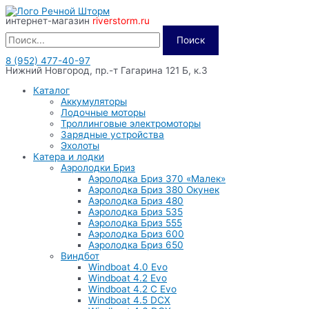
Перейти
интернет-магазин
riverstorm.ru
к
содержимому
Поиск
8 (952) 477-40-97
Нижний Новгород, пр.-т Гагарина 121 Б, к.3
Каталог
Аккумуляторы
Лодочные моторы
Троллинговые электромоторы
Зарядные устройства
Эхолоты
Катера и лодки
Аэролодки Бриз
Аэролодка Бриз 370 «Малек»
Аэролодка Бриз 380 Окунек
Аэролодка Бриз 480
Аэролодка Бриз 535
Аэролодка Бриз 555
Аэролодка Бриз 600
Аэролодка Бриз 650
Виндбот
Windboat 4.0 Evo
Windboat 4.2 Evo
Windboat 4.2 C Evo
Windboat 4.5 DCX