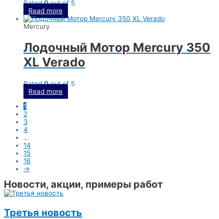
Rated
0
out of 5
Read more
Mercury
Лодочный Мотор Mercury 350
XL Verado
Rated
0
out of 5
Read more
1
2
3
4
…
14
15
16
→
Новости, акции, примеры работ
Третья новость