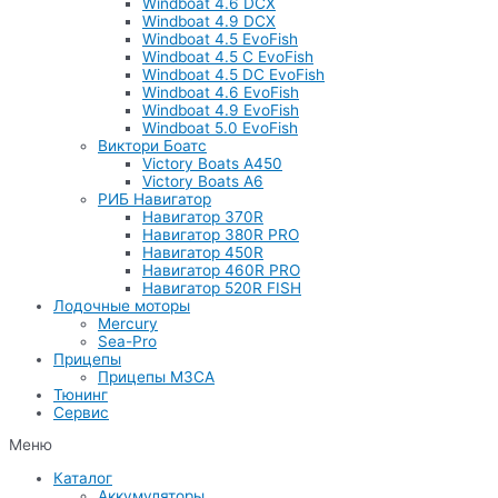
Windboat 4.6 DCX
Windboat 4.9 DCX
Windboat 4.5 EvoFish
Windboat 4.5 C EvoFish
Windboat 4.5 DC EvoFish
Windboat 4.6 EvoFish
Windboat 4.9 EvoFish
Windboat 5.0 EvoFish
Виктори Боатс
Victory Boats A450
Victory Boats A6
РИБ Навигатор
Навигатор 370R
Навигатор 380R PRO
Навигатор 450R
Навигатор 460R PRO
Навигатор 520R FISH
Лодочные моторы
Mercury
Sea-Pro
Прицепы
Прицепы МЗСА
Тюнинг
Сервис
Меню
Каталог
Аккумуляторы