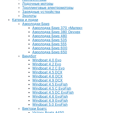
Лодочные моторы
Троллинговые электромоторы
Зарядные устройства
Эхолоты
Катера и лодки
Аэролодки Бриз
Аэролодка Бриз 370 «Малек»
Аэролодка Бриз 380 Окунек
Аэролодка Бриз 480
Аэролодка Бриз 535
Аэролодка Бриз 555
Аэролодка Бриз 600
Аэролодка Бриз 650
Виндбот
Windboat 4.0 Evo
Windboat 4.2 Evo
Windboat 4.2 C Evo
Windboat 4.5 DCX
Windboat 4.6 DCX
Windboat 4.9 DCX
Windboat 4.5 EvoFish
Windboat 4.5 C EvoFish
Windboat 4.5 DC EvoFish
Windboat 4.6 EvoFish
Windboat 4.9 EvoFish
Windboat 5.0 EvoFish
Виктори Боатс
Victory Boats A450