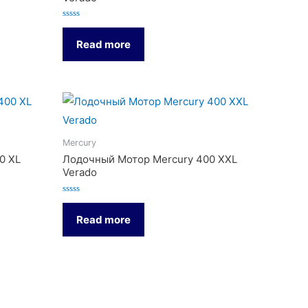
Rated
0
Read more
out
of
5
Mercury
0 XL
Лодочный Мотор Mercury 400 XXL
Verado
Rated
0
Read more
out
of
5