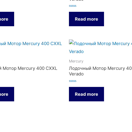
Rated
0
more
Read more
out
of
5
Mercury
 Мотор Mercury 400 CXXL
Лодочный Мотор Mercury 40
Verado
Rated
0
more
Read more
out
of
5