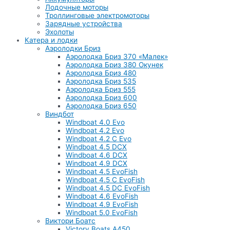
Лодочные моторы
Троллинговые электромоторы
Зарядные устройства
Эхолоты
Катера и лодки
Аэролодки Бриз
Аэролодка Бриз 370 «Малек»
Аэролодка Бриз 380 Окунек
Аэролодка Бриз 480
Аэролодка Бриз 535
Аэролодка Бриз 555
Аэролодка Бриз 600
Аэролодка Бриз 650
Виндбот
Windboat 4.0 Evo
Windboat 4.2 Evo
Windboat 4.2 C Evo
Windboat 4.5 DCX
Windboat 4.6 DCX
Windboat 4.9 DCX
Windboat 4.5 EvoFish
Windboat 4.5 C EvoFish
Windboat 4.5 DC EvoFish
Windboat 4.6 EvoFish
Windboat 4.9 EvoFish
Windboat 5.0 EvoFish
Виктори Боатс
Victory Boats A450