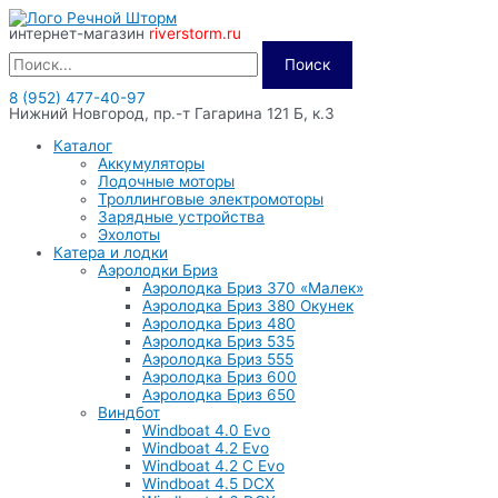
Перейти
интернет-магазин
riverstorm.ru
к
содержимому
Поиск
8 (952) 477-40-97
Нижний Новгород, пр.-т Гагарина 121 Б, к.3
Каталог
Аккумуляторы
Лодочные моторы
Троллинговые электромоторы
Зарядные устройства
Эхолоты
Катера и лодки
Аэролодки Бриз
Аэролодка Бриз 370 «Малек»
Аэролодка Бриз 380 Окунек
Аэролодка Бриз 480
Аэролодка Бриз 535
Аэролодка Бриз 555
Аэролодка Бриз 600
Аэролодка Бриз 650
Виндбот
Windboat 4.0 Evo
Windboat 4.2 Evo
Windboat 4.2 C Evo
Windboat 4.5 DCX