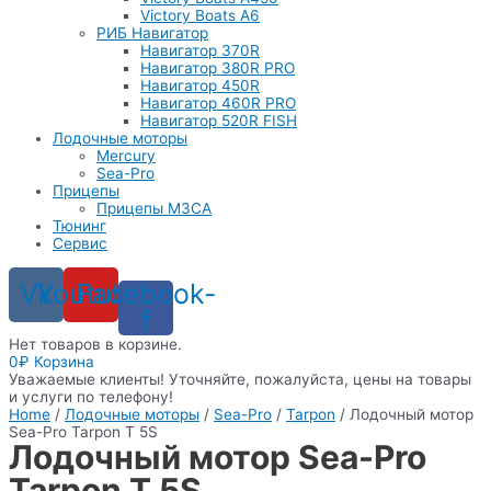
Victory Boats A6
РИБ Навигатор
Навигатор 370R
Навигатор 380R PRO
Навигатор 450R
Навигатор 460R PRO
Навигатор 520R FISH
Лодочные моторы
Mercury
Sea-Pro
Прицепы
Прицепы МЗСА
Тюнинг
Сервис
Vk
Youtube
Facebook-
f
Нет товаров в корзине.
0
₽
Корзина
Уважаемые клиенты! Уточняйте, пожалуйста, цены на товары
и услуги по телефону!
Home
/
Лодочные моторы
/
Sea-Pro
/
Tarpon
/ Лодочный мотор
Sea-Pro Tarpon T 5S
Лодочный мотор Sea-Pro
Tarpon T 5S