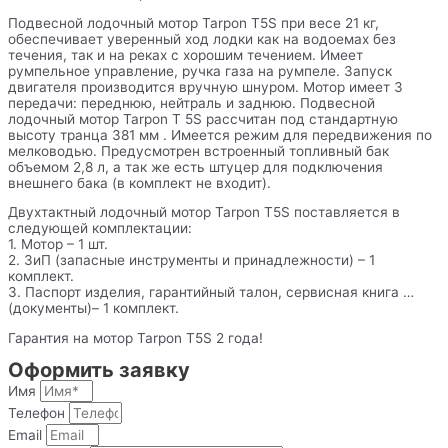
Подвесной лодочный мотор Tarpon T5S при весе 21 кг,
обеспечивает уверенный ход лодки как на водоемах без
течения, так и на реках с хорошим течением. Имеет
румпельное управление, ручка газа на румпеле. Запуск
двигателя производится вручную шнуром. Мотор имеет 3
передачи: переднюю, нейтраль и заднюю. Подвесной
лодочный мотор Tarpon Т 5S рассчитан под стандартную
высоту транца 381 мм . Имеется режим для передвижения по
мелководью. Предусмотрен встроенный топливный бак
объемом 2,8 л, а так же есть штуцер для подключения
внешнего бака (в комплект не входит).
Двухтактный лодочный мотор Tarpon T5S поставляется в
следующей комплектации:
1. Мотор – 1 шт.
2. ЗиП (запасные инструменты и принадлежности) – 1
комплект.
3. Паспорт изделия, гарантийный талон, сервисная книга …
(документы)– 1 комплект.
Гарантия на мотор Tarpon T5S 2 года!
Оформить заявку
Имя
Телефон
Email