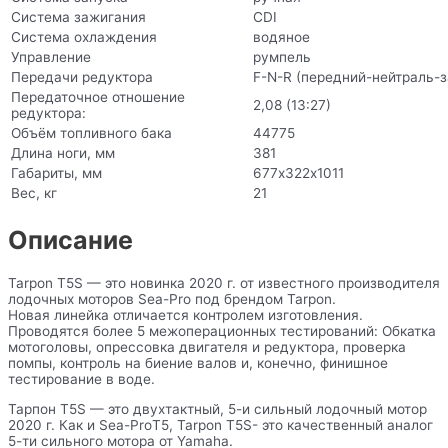
Система зажигания
CDI
Система охлаждения
водяное
Управление
румпель
Передачи редуктора
F-N-R (передний-нейтраль-з
Передаточное отношение
2,08 (13:27)
редуктора:
Объём топливного бака
44775
Длина ноги, мм
381
Габариты, мм
677х322х1011
Вес, кг
21
Описание
Tarpon T5S — это новинка 2020 г. от известного производителя
лодочных моторов Sea-Pro под брендом Tarpon.
Новая линейка отличается контролем изготовления.
Проводятся более 5 межоперационных тестирований: Обкатка
мотоголовы, опрессовка двигателя и редуктора, проверка
помпы, контроль на биение валов и, конечно, финишное
тестирование в воде.
Тарпон T5S — это двухтактный, 5-и сильный лодочный мотор
2020 г. Как и Sea-ProТ5, Tarpon T5S- это качественный аналог
5-ти сильного мотора от Yamaha.