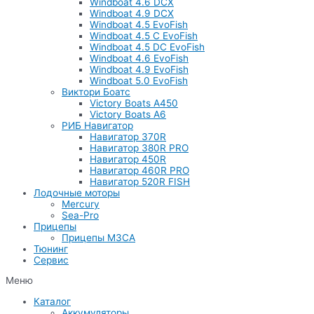
Windboat 4.6 DCX
Windboat 4.9 DCX
Windboat 4.5 EvoFish
Windboat 4.5 C EvoFish
Windboat 4.5 DC EvoFish
Windboat 4.6 EvoFish
Windboat 4.9 EvoFish
Windboat 5.0 EvoFish
Виктори Боатс
Victory Boats A450
Victory Boats A6
РИБ Навигатор
Навигатор 370R
Навигатор 380R PRO
Навигатор 450R
Навигатор 460R PRO
Навигатор 520R FISH
Лодочные моторы
Mercury
Sea-Pro
Прицепы
Прицепы МЗСА
Тюнинг
Сервис
Меню
Каталог
Аккумуляторы