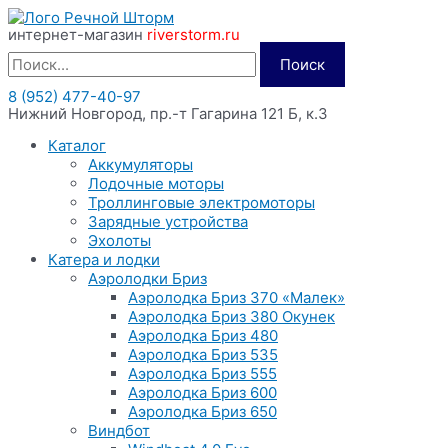
Перейти
интернет-магазин
riverstorm.ru
к
содержимому
Поиск
8 (952) 477-40-97
Нижний Новгород, пр.-т Гагарина 121 Б, к.3
Каталог
Аккумуляторы
Лодочные моторы
Троллинговые электромоторы
Зарядные устройства
Эхолоты
Катера и лодки
Аэролодки Бриз
Аэролодка Бриз 370 «Малек»
Аэролодка Бриз 380 Окунек
Аэролодка Бриз 480
Аэролодка Бриз 535
Аэролодка Бриз 555
Аэролодка Бриз 600
Аэролодка Бриз 650
Виндбот