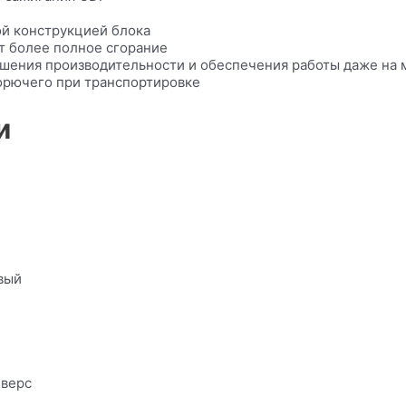
ой конструкцией блока
т более полное сгорание
ышения производительности и обеспечения работы даже на
орючего при транспортировке
и
вый
еверс