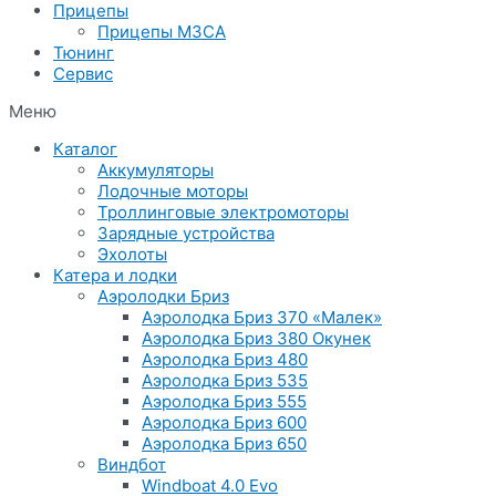
Прицепы
Прицепы МЗСА
Тюнинг
Сервис
Меню
Каталог
Аккумуляторы
Лодочные моторы
Троллинговые электромоторы
Зарядные устройства
Эхолоты
Катера и лодки
Аэролодки Бриз
Аэролодка Бриз 370 «Малек»
Аэролодка Бриз 380 Окунек
Аэролодка Бриз 480
Аэролодка Бриз 535
Аэролодка Бриз 555
Аэролодка Бриз 600
Аэролодка Бриз 650
Виндбот
Windboat 4.0 Evo