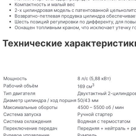
Компактность и малый вес
2-х цилиндровая модель с патентованной цельнолит
Возвратно-петлевая продувка цилиндра обеспечивае
Шесть позиций регулировки по дифференту, для пов
Оснащен топливным краном, что исключает утечку г
Технические характеристик
Мощность
8 л/с (5,88 кВт)
3
Рабочий объём
169 см
Тип двигателя
Двухтактный 2-цилиндро
Диаметр цилиндра / ход поршня
50/43 мм
Максимальные обороты
4500 – 5500 об / мин
Система запуска
Ручной стартер
Система охлаждения
Водяная с термостатом
Переключение передач
Передняя + нейтраль + р
Рулевое управление
Румпель