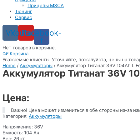
Прицепы МЗСА
Тюнинг
Сервис
Vk
Youtube
Facebook-
f
Нет товаров в корзине.
0
₽
Корзина
Уважаемые клиенты! Уточняйте, пожалуйста, цены на товар
Home
/
Аккумуляторы
/ Аккумулятор Титанат 36V 104Ah Li
Аккумулятор Титанат 36V 1
Цена:
Важно! Цена может измениться в обе стороны из-за из
Категория:
Аккумуляторы
Напряжение: 36V
Емкость: 104 Ач
Вес: 26 кг