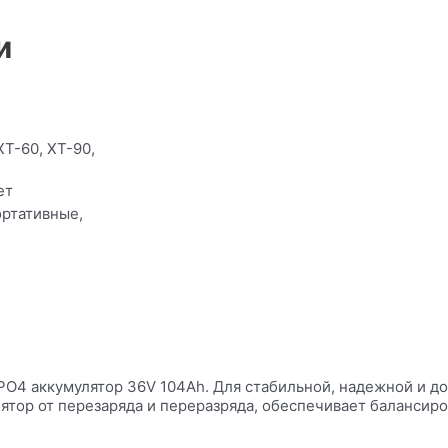
и
T-60, XT-90,
ет
ортативные,
O4 аккумулятор 36V 104Ah. Для стабильной, надежной и до
тор от перезаряда и переразряда, обеспечивает балансиро