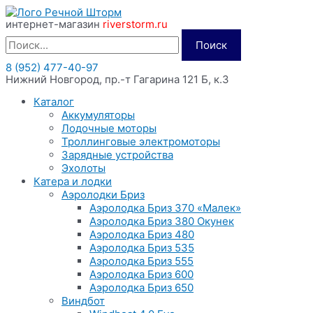
Перейти
интернет-магазин
riverstorm.ru
к
содержимому
Поиск
8 (952) 477-40-97
Нижний Новгород, пр.-т Гагарина 121 Б, к.3
Каталог
Аккумуляторы
Лодочные моторы
Троллинговые электромоторы
Зарядные устройства
Эхолоты
Катера и лодки
Аэролодки Бриз
Аэролодка Бриз 370 «Малек»
Аэролодка Бриз 380 Окунек
Аэролодка Бриз 480
Аэролодка Бриз 535
Аэролодка Бриз 555
Аэролодка Бриз 600
Аэролодка Бриз 650
Виндбот