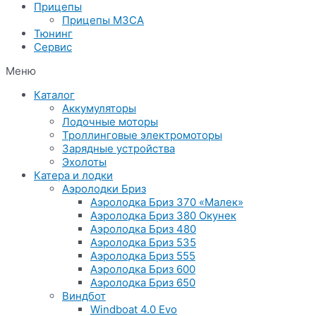
Прицепы
Прицепы МЗСА
Тюнинг
Сервис
Меню
Каталог
Аккумуляторы
Лодочные моторы
Троллинговые электромоторы
Зарядные устройства
Эхолоты
Катера и лодки
Аэролодки Бриз
Аэролодка Бриз 370 «Малек»
Аэролодка Бриз 380 Окунек
Аэролодка Бриз 480
Аэролодка Бриз 535
Аэролодка Бриз 555
Аэролодка Бриз 600
Аэролодка Бриз 650
Виндбот
Windboat 4.0 Evo