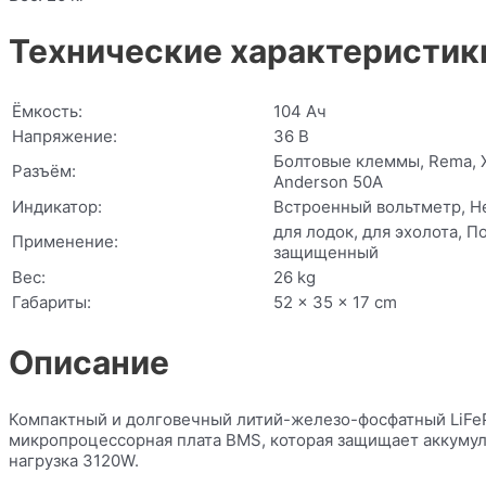
Технические характеристик
Ёмкость:
104 Ач
Напряжение:
36 В
Болтовые клеммы, Rema, X
Разъём:
Anderson 50A
Индикатор:
Встроенный вольтметр, Н
для лодок, для эхолота, П
Применение:
защищенный
Вес:
26 kg
Габариты:
52 × 35 × 17 cm
Описание
Компактный и долговечный литий-железо-фосфатный LiFeP
микропроцессорная плата BMS, которая защищает аккумуля
нагрузка 3120W.