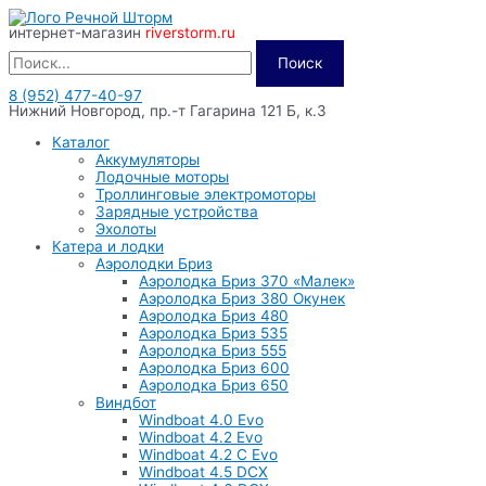
Перейти
интернет-магазин
riverstorm.ru
к
содержимому
Поиск
8 (952) 477-40-97
Нижний Новгород, пр.-т Гагарина 121 Б, к.3
Каталог
Аккумуляторы
Лодочные моторы
Троллинговые электромоторы
Зарядные устройства
Эхолоты
Катера и лодки
Аэролодки Бриз
Аэролодка Бриз 370 «Малек»
Аэролодка Бриз 380 Окунек
Аэролодка Бриз 480
Аэролодка Бриз 535
Аэролодка Бриз 555
Аэролодка Бриз 600
Аэролодка Бриз 650
Виндбот
Windboat 4.0 Evo
Windboat 4.2 Evo
Windboat 4.2 C Evo
Windboat 4.5 DCX