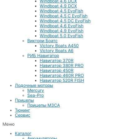
Windboat 4.6 DCX
Windboat 4.9 DCX
Windboat 4.5 EvoFish
Windboat 4.5 C EvoFish
Windboat 4.5 DC EvoFish
Windboat 4.6 EvoFish
Windboat 4.9 EvoFish
Windboat 5.0 EvoFish
Виктори Боатс
Victory Boats A450
Victory Boats A6
РИБ Навигатор
Навигатор 370R
Навигатор 380R PRO
Навигатор 450R
Навигатор 460R PRO
Навигатор 520R FISH
Лодочные моторы
Mercury
Sea-Pro
Прицепы
Прицепы МЗСА
Тюнинг
Сервис
Меню
Каталог
Аккумуляторы