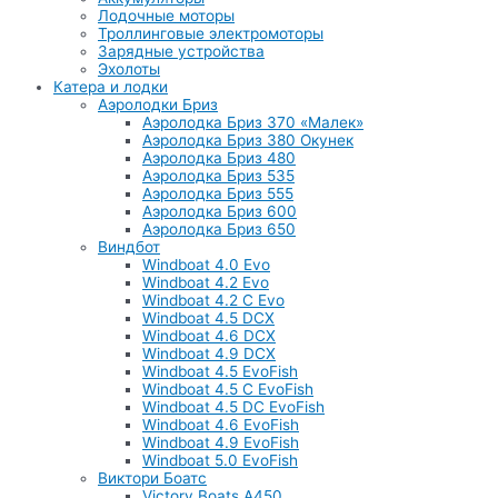
Лодочные моторы
Троллинговые электромоторы
Зарядные устройства
Эхолоты
Катера и лодки
Аэролодки Бриз
Аэролодка Бриз 370 «Малек»
Аэролодка Бриз 380 Окунек
Аэролодка Бриз 480
Аэролодка Бриз 535
Аэролодка Бриз 555
Аэролодка Бриз 600
Аэролодка Бриз 650
Виндбот
Windboat 4.0 Evo
Windboat 4.2 Evo
Windboat 4.2 C Evo
Windboat 4.5 DCX
Windboat 4.6 DCX
Windboat 4.9 DCX
Windboat 4.5 EvoFish
Windboat 4.5 C EvoFish
Windboat 4.5 DC EvoFish
Windboat 4.6 EvoFish
Windboat 4.9 EvoFish
Windboat 5.0 EvoFish
Виктори Боатс
Victory Boats A450