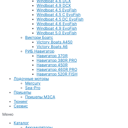
Windboat 4.6 DCX
Windboat 4.9 DCX
Windboat 4.5 EvoFish
Windboat 4.5 C EvoFish
Windboat 4.5 DC EvoFish
Windboat 4.6 EvoFish
Windboat 4.9 EvoFish
Windboat 5.0 EvoFish
Виктори Боатс
Victory Boats A450
Victory Boats A6
РИБ Навигатор
Навигатор 370R
Навигатор 380R PRO
Навигатор 450R
Навигатор 460R PRO
Навигатор 520R FISH
Лодочные моторы
Mercury
Sea-Pro
Прицепы
Прицепы МЗСА
Тюнинг
Сервис
Меню
Каталог
Аккумуляторы