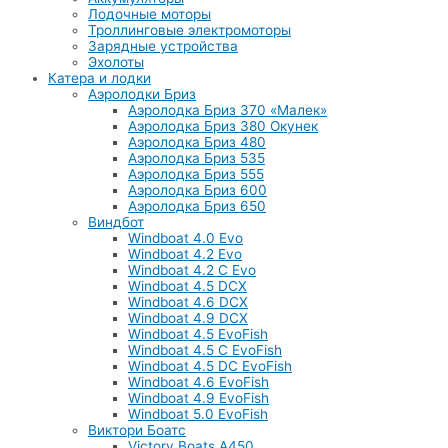
Лодочные моторы
Троллинговые электромоторы
Зарядные устройства
Эхолоты
Катера и лодки
Аэролодки Бриз
Аэролодка Бриз 370 «Малек»
Аэролодка Бриз 380 Окунек
Аэролодка Бриз 480
Аэролодка Бриз 535
Аэролодка Бриз 555
Аэролодка Бриз 600
Аэролодка Бриз 650
Виндбот
Windboat 4.0 Evo
Windboat 4.2 Evo
Windboat 4.2 C Evo
Windboat 4.5 DCX
Windboat 4.6 DCX
Windboat 4.9 DCX
Windboat 4.5 EvoFish
Windboat 4.5 C EvoFish
Windboat 4.5 DC EvoFish
Windboat 4.6 EvoFish
Windboat 4.9 EvoFish
Windboat 5.0 EvoFish
Виктори Боатс
Victory Boats A450