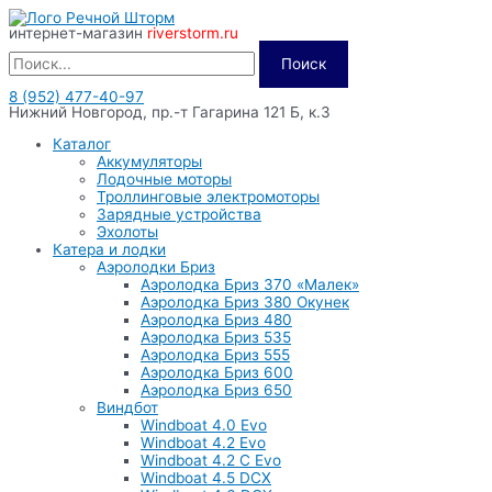
Перейти
интернет-магазин
riverstorm.ru
к
содержимому
Поиск
8 (952) 477-40-97
Нижний Новгород, пр.-т Гагарина 121 Б, к.3
Каталог
Аккумуляторы
Лодочные моторы
Троллинговые электромоторы
Зарядные устройства
Эхолоты
Катера и лодки
Аэролодки Бриз
Аэролодка Бриз 370 «Малек»
Аэролодка Бриз 380 Окунек
Аэролодка Бриз 480
Аэролодка Бриз 535
Аэролодка Бриз 555
Аэролодка Бриз 600
Аэролодка Бриз 650
Виндбот
Windboat 4.0 Evo
Windboat 4.2 Evo
Windboat 4.2 C Evo
Windboat 4.5 DCX