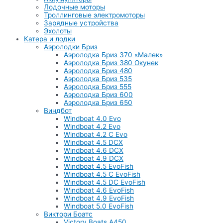
Лодочные моторы
Троллинговые электромоторы
Зарядные устройства
Эхолоты
Катера и лодки
Аэролодки Бриз
Аэролодка Бриз 370 «Малек»
Аэролодка Бриз 380 Окунек
Аэролодка Бриз 480
Аэролодка Бриз 535
Аэролодка Бриз 555
Аэролодка Бриз 600
Аэролодка Бриз 650
Виндбот
Windboat 4.0 Evo
Windboat 4.2 Evo
Windboat 4.2 C Evo
Windboat 4.5 DCX
Windboat 4.6 DCX
Windboat 4.9 DCX
Windboat 4.5 EvoFish
Windboat 4.5 C EvoFish
Windboat 4.5 DC EvoFish
Windboat 4.6 EvoFish
Windboat 4.9 EvoFish
Windboat 5.0 EvoFish
Виктори Боатс
Victory Boats A450