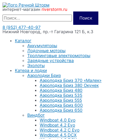
Перейти
интернет-магазин
riverstorm.ru
к
содержимому
Поиск
8 (952) 477-40-97
Нижний Новгород, пр.-т Гагарина 121 Б, к.3
Каталог
Аккумуляторы
Лодочные моторы
Троллинговые электромоторы
Зарядные устройства
Эхолоты
Катера и лодки
Аэролодки Бриз
Аэролодка Бриз 370 «Малек»
Аэролодка Бриз 380 Окунек
Аэролодка Бриз 480
Аэролодка Бриз 535
Аэролодка Бриз 555
Аэролодка Бриз 600
Аэролодка Бриз 650
Виндбот
Windboat 4.0 Evo
Windboat 4.2 Evo
Windboat 4.2 C Evo
Windboat 4.5 DCX