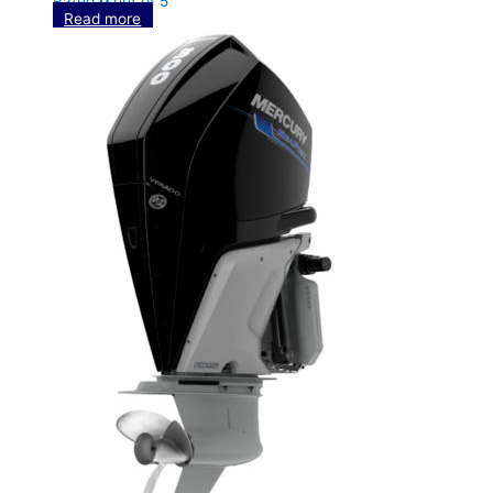
Rated
0
out of 5
Read more