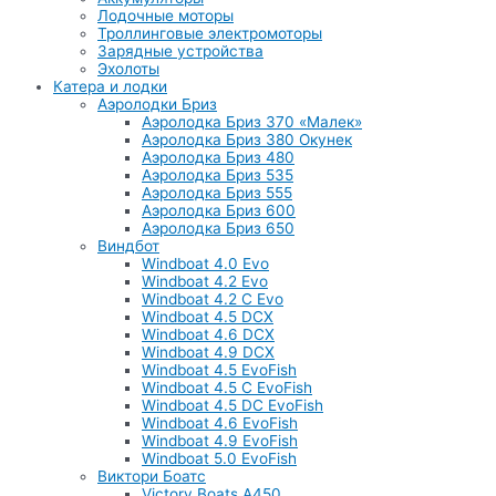
Лодочные моторы
Троллинговые электромоторы
Зарядные устройства
Эхолоты
Катера и лодки
Аэролодки Бриз
Аэролодка Бриз 370 «Малек»
Аэролодка Бриз 380 Окунек
Аэролодка Бриз 480
Аэролодка Бриз 535
Аэролодка Бриз 555
Аэролодка Бриз 600
Аэролодка Бриз 650
Виндбот
Windboat 4.0 Evo
Windboat 4.2 Evo
Windboat 4.2 C Evo
Windboat 4.5 DCX
Windboat 4.6 DCX
Windboat 4.9 DCX
Windboat 4.5 EvoFish
Windboat 4.5 C EvoFish
Windboat 4.5 DC EvoFish
Windboat 4.6 EvoFish
Windboat 4.9 EvoFish
Windboat 5.0 EvoFish
Виктори Боатс
Victory Boats A450