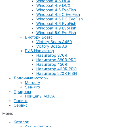
Windboat 4.6 DCX
Windboat 4.9 DCX
Windboat 4.5 EvoFish
Windboat 4.5 C EvoFish
Windboat 4.5 DC EvoFish
Windboat 4.6 EvoFish
Windboat 4.9 EvoFish
Windboat 5.0 EvoFish
Виктори Боатс
Victory Boats A450
Victory Boats A6
РИБ Навигатор
Навигатор 370R
Навигатор 380R PRO
Навигатор 450R
Навигатор 460R PRO
Навигатор 520R FISH
Лодочные моторы
Mercury
Sea-Pro
Прицепы
Прицепы МЗСА
Тюнинг
Сервис
Меню
Каталог
Аккумуляторы