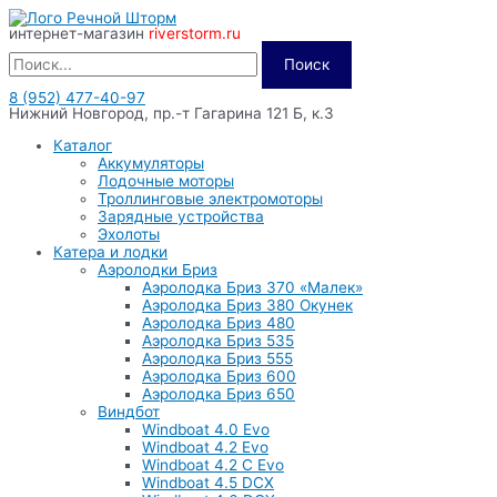
Перейти
интернет-магазин
riverstorm.ru
к
содержимому
Поиск
8 (952) 477-40-97
Нижний Новгород, пр.-т Гагарина 121 Б, к.3
Каталог
Аккумуляторы
Лодочные моторы
Троллинговые электромоторы
Зарядные устройства
Эхолоты
Катера и лодки
Аэролодки Бриз
Аэролодка Бриз 370 «Малек»
Аэролодка Бриз 380 Окунек
Аэролодка Бриз 480
Аэролодка Бриз 535
Аэролодка Бриз 555
Аэролодка Бриз 600
Аэролодка Бриз 650
Виндбот
Windboat 4.0 Evo
Windboat 4.2 Evo
Windboat 4.2 C Evo
Windboat 4.5 DCX