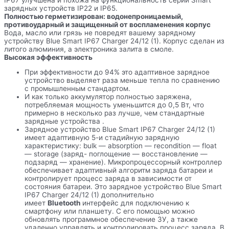
зарядных устройств IP22 и IP65.
Полностью герметизирован: водонепроницаемый,
противоударный и защищенный от воспламенения корпус
Вода, масло или грязь не повредят вашему зарядному
устройству Blue Smart IP67 Charger 24/12 (1). Корпус сделан из
литого алюминия, а электроника залита в смоле.
Высокая эффективность
При эффективности до 94% это адаптивное зарядное
устройство выделяет раза меньше тепла по сравнению
с промышленным стандартом.
И как только аккумулятор полностью заряжена,
потребляемая мощность уменьшится до 0,5 Вт, что
примерно в несколько раз лучше, чем стандартные
зарядные устройства .
Зарядное устройство Blue Smart IP67 Charger 24/12 (1)
имеет адаптивную 5-и стадийную зарядную
характеристику: bulk — absorption — recondition — float
— storage (заряд- поглощение — восстановление —
подзаряд — хранение). Микропроцессорный контроллер
обеспечивает адаптивный алгоритм заряда батареи и
контролирует процесс заряда в зависимости от
состояния батареи. Это зарядное устройство Blue Smart
IP67 Charger 24/12 (1) дополнительно
имеет
Bluetooth
интерфейс для подключению к
смартфону или планшету. С его помощью можно
обновлять программное обеспечение ЗУ, а также
удаленно управлять и контролировать процесс заряда. В