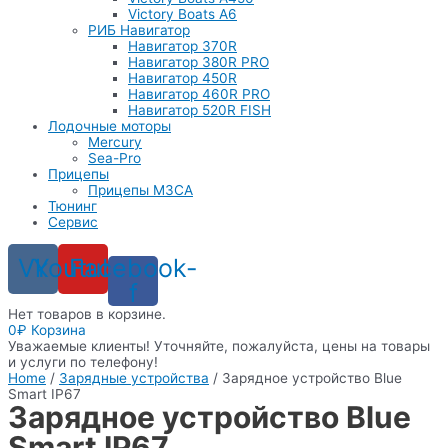
Victory Boats A6
РИБ Навигатор
Навигатор 370R
Навигатор 380R PRO
Навигатор 450R
Навигатор 460R PRO
Навигатор 520R FISH
Лодочные моторы
Mercury
Sea-Pro
Прицепы
Прицепы МЗСА
Тюнинг
Сервис
Vk
Youtube
Facebook-
f
Нет товаров в корзине.
0
₽
Корзина
Уважаемые клиенты! Уточняйте, пожалуйста, цены на товары
и услуги по телефону!
Home
/
Зарядные устройства
/ Зарядное устройство Blue
Smart IP67
Зарядное устройство Blue
Smart IP67