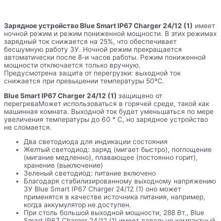
Зарядное устройство Blue Smart IP67 Charger 24/12 (1)
имеет
ночной режим и режим пониженной мощности. В этих режимах
зарядный ток снижается на 25%, что обеспечивает
бесшумную работу ЗУ. Ночной режим прекращается
автоматически после 8-и часов работы. Режим пониженной
мощности отключается только вручную.
Предусмотрена защита от перегрузки: выходной ток
снижается при превышении температуры 50ºС.
Blue Smart IP67 Charger 24/12 (1)
защищено от
перегреваМожет использоваться в горячей среде, такой как
машинная комната. Выходной ток будет уменьшаться по мере
увеличения температуры до 60 ° C, но зарядное устройство
не сломается.
Два светодиода для индикации состояния
Желтый светодиод: заряд (мигает быстро), поглощение
(мигание медленно), плавающее (постоянно горит),
хранение (выключение)
Зеленый светодиод: питание включено
Благодаря стабилизированному выходному напряжению
ЗУ Blue Smart IP67 Charger 24/12 (1) оно может
применятся в качестве источника питания, например,
когда аккумулятор не доступен.
При столь большой выходной мощности, 288 Вт., Blue
Smart IP67 Charger 24/12 (1) имеет довольно компактный