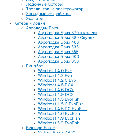
Лодочные моторы
Троллинговые электромоторы
Зарядные устройства
Эхолоты
Катера и лодки
Аэролодки Бриз
Аэролодка Бриз 370 «Малек»
Аэролодка Бриз 380 Окунек
Аэролодка Бриз 480
Аэролодка Бриз 535
Аэролодка Бриз 555
Аэролодка Бриз 600
Аэролодка Бриз 650
Виндбот
Windboat 4.0 Evo
Windboat 4.2 Evo
Windboat 4.2 C Evo
Windboat 4.5 DCX
Windboat 4.6 DCX
Windboat 4.9 DCX
Windboat 4.5 EvoFish
Windboat 4.5 C EvoFish
Windboat 4.5 DC EvoFish
Windboat 4.6 EvoFish
Windboat 4.9 EvoFish
Windboat 5.0 EvoFish
Виктори Боатс
Victory Boats A450