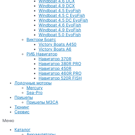
Windboat 4.6 DCX
Windboat 4.9 DCX
Windboat 4.5 EvoFish
Windboat 4.5 C EvoFish
Windboat 4.5 DC EvoFish
Windboat 4.6 EvoFish
Windboat 4.9 EvoFish
Windboat 5.0 EvoFish
Виктори Боатс
Victory Boats A450
Victory Boats A6
РИБ Навигатор
Навигатор 370R
Навигатор 380R PRO
Навигатор 450R
Навигатор 460R PRO
Навигатор 520R FISH
Лодочные моторы
Mercury
Sea-Pro
Прицепы
Прицепы МЗСА
Тюнинг
Сервис
Меню
Каталог
Аккумуляторы