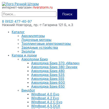
Перейти
интернет-магазин
riverstorm.ru
к
содержимому
Поиск
8 (952) 477-40-97
Нижний Новгород, пр.-т Гагарина 121 Б, к.3
Каталог
Аккумуляторы
Лодочные моторы
Троллинговые электромоторы
Зарядные устройства
Эхолоты
Катера и лодки
Аэролодки Бриз
Аэролодка Бриз 370 «Малек»
Аэролодка Бриз 380 Окунек
Аэролодка Бриз 480
Аэролодка Бриз 535
Аэролодка Бриз 555
Аэролодка Бриз 600
Аэролодка Бриз 650
Виндбот
Windboat 4.0 Evo
Windboat 4.2 Evo
Windboat 4.2 C Evo
Windboat 4.5 DCX