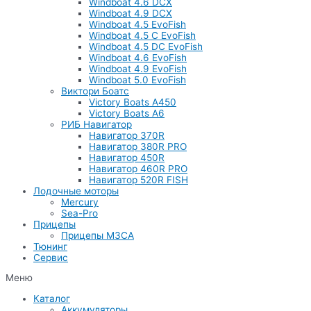
Windboat 4.6 DCX
Windboat 4.9 DCX
Windboat 4.5 EvoFish
Windboat 4.5 C EvoFish
Windboat 4.5 DC EvoFish
Windboat 4.6 EvoFish
Windboat 4.9 EvoFish
Windboat 5.0 EvoFish
Виктори Боатс
Victory Boats A450
Victory Boats A6
РИБ Навигатор
Навигатор 370R
Навигатор 380R PRO
Навигатор 450R
Навигатор 460R PRO
Навигатор 520R FISH
Лодочные моторы
Mercury
Sea-Pro
Прицепы
Прицепы МЗСА
Тюнинг
Сервис
Меню
Каталог
Аккумуляторы