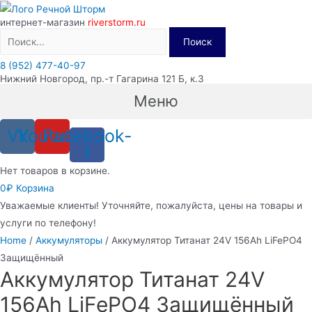
Перейти
интернет-магазин
riverstorm.ru
к
Поиск
содержимому
8 (952) 477-40-97
Нижний Новгород, пр.-т Гагарина 121 Б, к.3
Меню
Vk
Youtube
Facebook-
f
Нет товаров в корзине.
0
₽
Корзина
Уважаемые клиенты! Уточняйте, пожалуйста, цены на товары и
услуги по телефону!
Home
/
Аккумуляторы
/ Аккумулятор Титанат 24V 156Ah LiFePO4
Защищённый
Аккумулятор Титанат 24V
156Ah LiFePO4 Защищённый